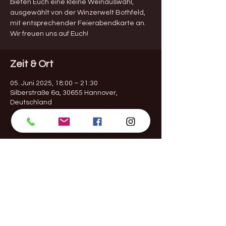
bieten Euch eine kleine Weinauswahl,
ausgewählt von der Winzerwelt Bothfeld,
mit entsprechender Feierabendkarte an.
Wir freuen uns auf Euch!
Zeit & Ort
05. Juni 2025, 18:00 – 21:30
Silberstraße 6a, 30655 Hannover,
Deutschland
Diese Veranstaltung teilen